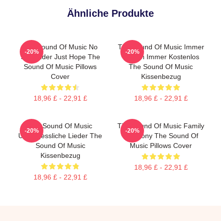
Ähnliche Produkte
The Sound Of Music No
The Sound Of Music Immer
-20%
-20%
Surrender Just Hope The
Singen Immer Kostenlos
Sound Of Music Pillows
The Sound Of Music
Cover
Kissenbezug
18,96 £ - 22,91 £
18,96 £ - 22,91 £
The Sound Of Music
The Sound Of Music Family
-20%
-20%
Unvergessliche Lieder The
Harmony The Sound Of
Sound Of Music
Music Pillows Cover
Kissenbezug
18,96 £ - 22,91 £
18,96 £ - 22,91 £
Footer