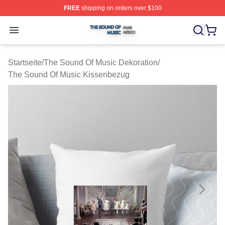
FREE
shipping on orders over $100
The Sound Of Music Shop ⚡️ Officially Licensed The S
Open menu
Startseite
/
The Sound Of Music Dekoration
/
The Sound Of Music Kissenbezug