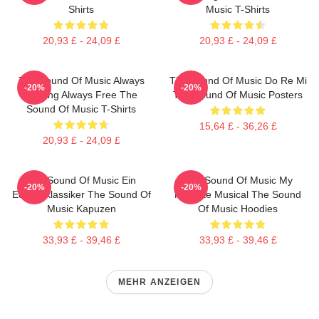
Shirts
Music T-Shirts
20,93 £ - 24,09 £
20,93 £ - 24,09 £
The Sound Of Music Always
The Sound Of Music Do Re Mi
-20%
-20%
Singing Always Free The
The Sound Of Music Posters
Sound Of Music T-Shirts
15,64 £ - 36,26 £
20,93 £ - 24,09 £
The Sound Of Music Ein
The Sound Of Music My
-20%
-20%
Echter Klassiker The Sound Of
Favorite Musical The Sound
Music Kapuzen
Of Music Hoodies
33,93 £ - 39,46 £
33,93 £ - 39,46 £
MEHR ANZEIGEN