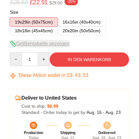
£28.64
£22.91
-20%
$29.00
Size
19x29in (50x75cm)
16x16in (40x40cm)
18x18in (45x45cm)
20x20in (50x50cm)
Größentabelle anzeigen
Quantity
IN DEN WARENKORB
Diese Aktion endet in
03
:
43
:
53
Deliver to United States
Cost to ship:
$6.99
Standard - Order today to get by
Aug. 16 - Aug. 23
Production
Shipping
Delivered
Today
Aug. 12
Aug. 16 - Aug. 23