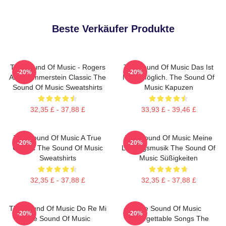
Beste Verkäufer Produkte
The Sound Of Music - Rogers
The Sound Of Music Das Ist
-20%
-20%
And Hammerstein Classic The
Nicht Möglich. The Sound Of
Sound Of Music Sweatshirts
Music Kapuzen
32,35 £ - 37,88 £
33,93 £ - 39,46 £
The Sound Of Music A True
The Sound Of Music Meine
-20%
-20%
Classic The Sound Of Music
Lieblingsmusik The Sound Of
Sweatshirts
Music Süßigkeiten
32,35 £ - 37,88 £
32,35 £ - 37,88 £
The Sound Of Music Do Re Mi
The Sound Of Music
-20%
-20%
The Sound Of Music
Unforgettable Songs The