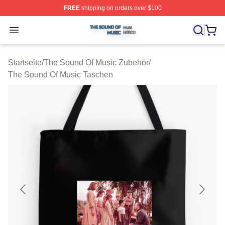
FREE
shipping on orders over $100
The Sound Of Music Shop ⚡️ Officially Licensed The S
Open menu
Startseite
/
The Sound Of Music Zubehör
/
The Sound Of Music Taschen