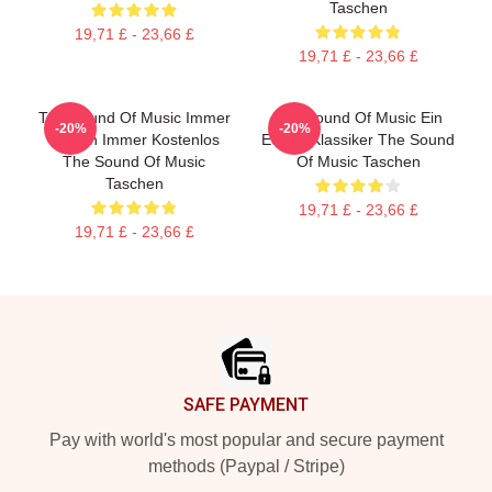
Taschen
19,71 £ - 23,66 £
19,71 £ - 23,66 £
The Sound Of Music Immer
The Sound Of Music Ein
-20%
-20%
Singen Immer Kostenlos
Echter Klassiker The Sound
The Sound Of Music
Of Music Taschen
Taschen
19,71 £ - 23,66 £
19,71 £ - 23,66 £
Footer
SAFE PAYMENT
Pay with world's most popular and secure payment
methods (Paypal / Stripe)