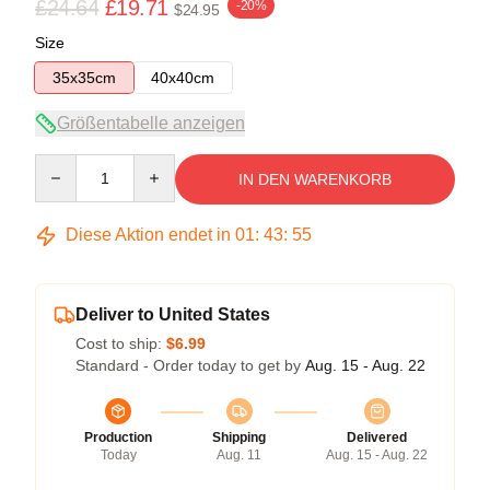
£24.64
£19.71
-20%
$24.95
Size
35x35cm
40x40cm
Größentabelle anzeigen
Quantity
IN DEN WARENKORB
Diese Aktion endet in
01
:
43
:
54
Deliver to United States
Cost to ship:
$6.99
Standard - Order today to get by
Aug. 15 - Aug. 22
Production
Shipping
Delivered
Today
Aug. 11
Aug. 15 - Aug. 22