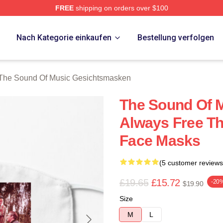
FREE
shipping on orders over $100
nd Of Music Merch Store
p
Nach Kategorie einkaufen
Bestellung verfolgen
The Sound Of Music Gesichtsmasken
The Sound Of M
Always Free T
Face Masks
(5 customer reviews
£19.65
£15.72
-20
$19.90
Size
M
L