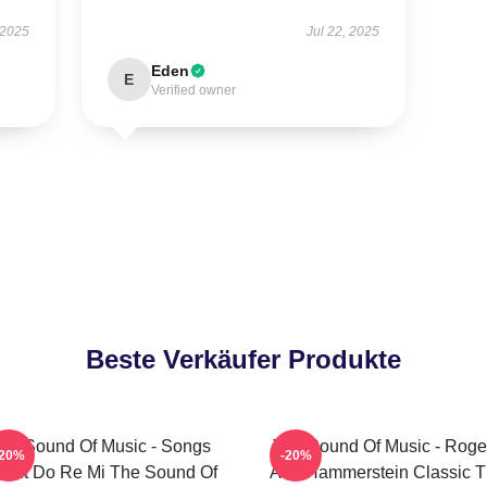
 2025
Jul 22, 2025
Eden
E
Verified owner
Beste Verkäufer Produkte
he Sound Of Music - Songs
The Sound Of Music - Roge
-20%
-20%
out Do Re Mi The Sound Of
And Hammerstein Classic 