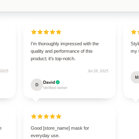
I’m thoroughly impressed with the
Styl
quality and performance of this
my 
product; it’s top-notch.
 2025
Jul 28, 2025
M
David
D
Verified owner
e
Good [store_name] mask for
everyday use.