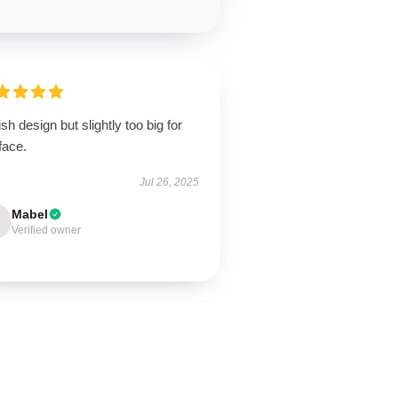
ish design but slightly too big for
face.
Jul 26, 2025
Mabel
Verified owner