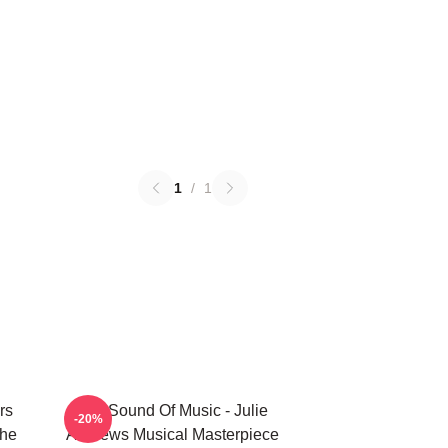
1
/
1
rs
The Sound Of Music - Julie
-20%
The
Andrews Musical Masterpiece