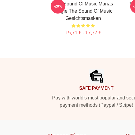
The Sound Of Music Marias
Th
-20%
Magie The Sound Of Music
Gesichtsmasken
15,71 £ - 17,77 £
Footer
SAFE PAYMENT
Pay with world's most popular and sec
payment methods (Paypal / Stripe)