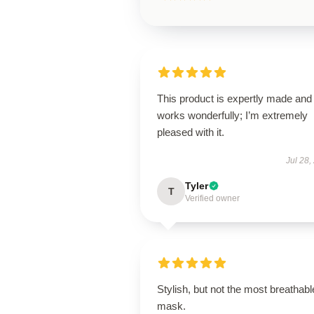
This product is expertly made and
works wonderfully; I’m extremely
pleased with it.
Jul 28,
Tyler
T
Verified owner
Stylish, but not the most breathabl
mask.