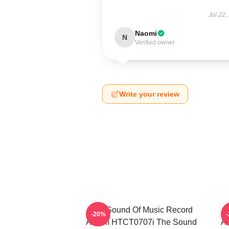
Jul 22,
Naomi
N
Verified owner
Write your review
The Sound Of Music Record
T
-20%
Album HTCT0707i The Sound
Ab