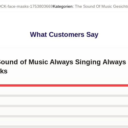
CK-face-masks-1753803669
Kategorien
:
The Sound Of Music Gesich
What Customers Say
 Sound of Music Always Singing Always
sks