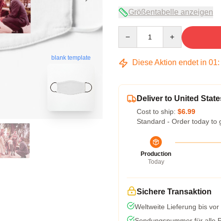
Größentabelle anzeigen
Quantity
blank template
Diese Aktion endet in
01
Deliver to United State
Cost to ship:
$6.99
Standard - Order today to 
Production
Today
Sichere Transaktion
Weltweite Lieferung bis vor
Sendungsnummer für alle Pa