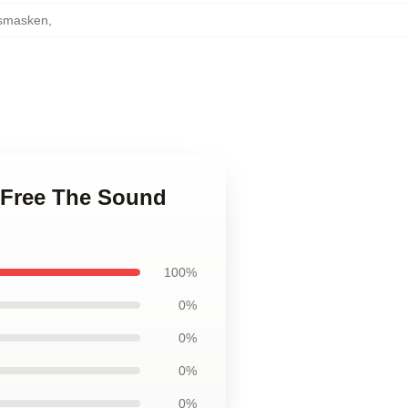
tsmasken
,
 Free The Sound
100%
0%
0%
0%
0%