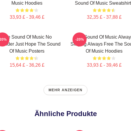
Music Hoodies
Sound Of Music Sweatshir
33,93 £ - 39,46 £
32,35 £ - 37,88 £
The Sound Of Music No
The Sound Of Music Alway
-20%
-20%
rrender Just Hope The Sound
Singing Always Free The So
Of Music Posters
Of Music Hoodies
15,64 £ - 36,26 £
33,93 £ - 39,46 £
MEHR ANZEIGEN
Ähnliche Produkte