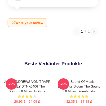
Write your review
1
/
1
Beste Verkäufer Produkte
JULIE ANDREWS VON TRAPP
The Sound Of Music
-20%
-20%
FAMILY DTNK0406 The
Edelweiss Bloom The Sound
Sound Of Music T-Shirts
Of Music Sweatshirts
20,93 £ - 24,09 £
32,35 £ - 37,88 £