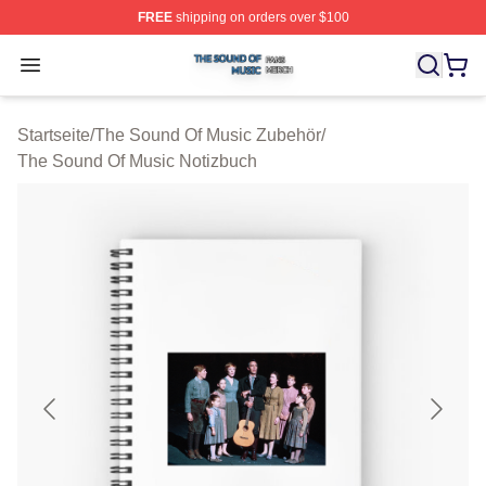
FREE
shipping on orders over $100
The Sound Of Music Shop ⚡️ Officially Licensed The S
Open menu
Startseite
/
The Sound Of Music Zubehör
/
The Sound Of Music Notizbuch