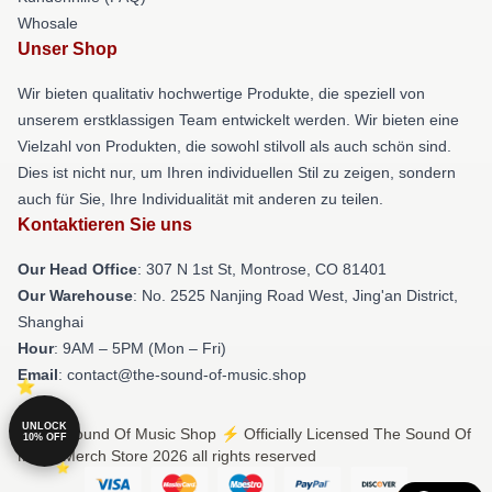
Whosale
Unser Shop
Wir bieten qualitativ hochwertige Produkte, die speziell von
unserem erstklassigen Team entwickelt werden. Wir bieten eine
Vielzahl von Produkten, die sowohl stilvoll als auch schön sind.
Dies ist nicht nur, um Ihren individuellen Stil zu zeigen, sondern
auch für Sie, Ihre Individualität mit anderen zu teilen.
Kontaktieren Sie uns
Our Head Office
: 307 N 1st St, Montrose, CO 81401
Our Warehouse
: No. 2525 Nanjing Road West, Jing'an District,
Shanghai
Hour
: 9AM – 5PM (Mon – Fri)
Email
: contact@the-sound-of-music.shop
UNLOCK
© The Sound Of Music Shop ⚡️ Officially Licensed The Sound Of
10% OFF
Music Merch Store 2026 all rights reserved