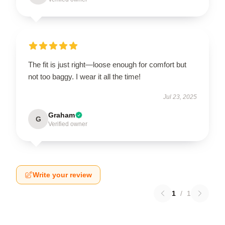
The fit is just right—loose enough for comfort but
not too baggy. I wear it all the time!
Jul 23, 2025
Graham
G
Verified owner
Write your review
1
/
1