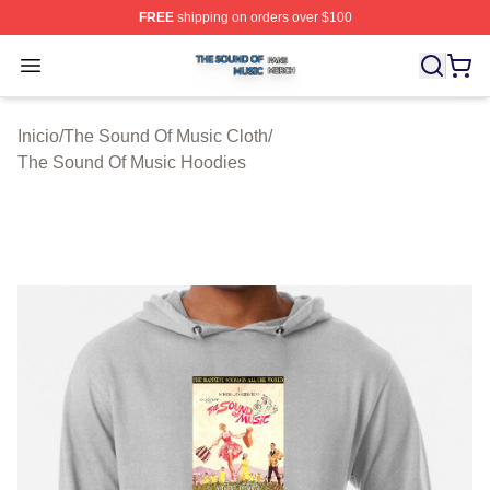
FREE
shipping on orders over $100
The Sound Of Music Shop ⚡️ Officially Licensed The S
Open menu
Inicio
/
The Sound Of Music Cloth
/
The Sound Of Music Hoodies