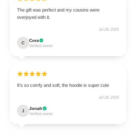
The gift was perfect and my cousins were
overjoyed with it.
Jul 28, 2025
Cora
C
Verified owner
It's so comfy and soft, the hoodie is super cute
Jul 28, 2025
Jonah
J
Verified owner