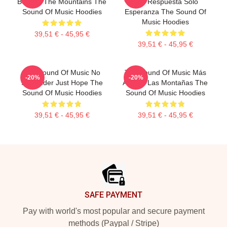
Beyond The Mountains The
Hay Respuesta Sólo
Sound Of Music Hoodies
Esperanza The Sound Of
Music Hoodies
39,51 € - 45,95 €
39,51 € - 45,95 €
The Sound Of Music No
The Sound Of Music Más
-20%
-20%
Surrender Just Hope The
Allá De Las Montañas The
Sound Of Music Hoodies
Sound Of Music Hoodies
39,51 € - 45,95 €
39,51 € - 45,95 €
Footer
SAFE PAYMENT
Pay with world's most popular and secure payment
methods (Paypal / Stripe)