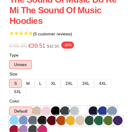
Mi The Sound Of Music
Hoodies
(5 customer reviews)
€49.39
€39.51
-20%
$42.95
Type
Unisex
Size
S
M
L
XL
2XL
3XL
4XL
5XL
Color
Default