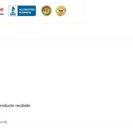
roducto recibido
book
,