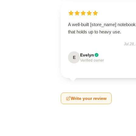
A well-built [store_name] notebook
that holds up to heavy use.
Jul 28,
Evelyn
E
Verified owner
Write your review