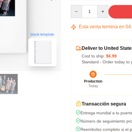
Quantity
Esta venta termina en
04
blank template
Deliver to United State
Cost to ship:
$6.99
Standard - Order today to 
Production
Today
Transacción segura
Entrega mundial a tu puert
Número de seguimiento pro
Reembolso completo si el p