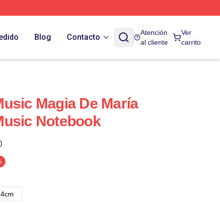
Atención
Ver
edido
Blog
Contacto
al cliente
carrito
usic Magia De María
Music Notebook
)
%
14cm