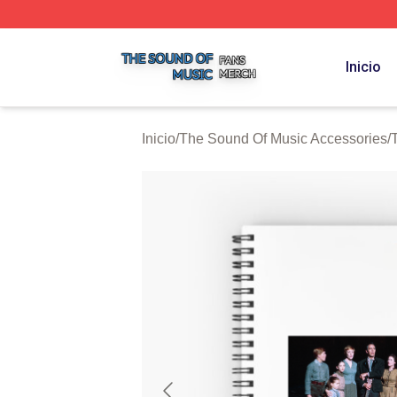
The Sound Of Music Shop ⚡️ Officially Licensed The Sou
Inicio
Inicio
/
The Sound Of Music Accessories
/