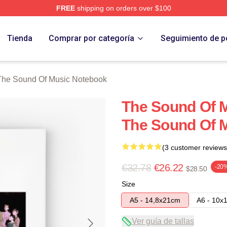
FREE
shipping on orders over $100
nd Of Music Merch Store
Tienda
Comprar por categoría
Seguimiento de p
The Sound Of Music Notebook
The Sound Of M
The Sound Of 
(3 customer reviews
€32.78
€26.22
-20
$28.50
Size
A5 - 14,8x21cm
A6 - 10x
Ver guía de tallas