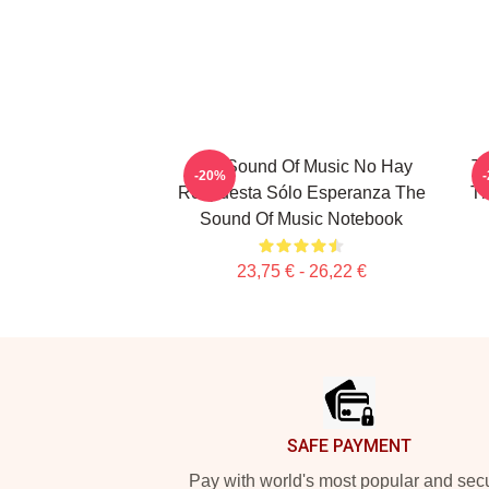
The Sound Of Music No Hay
Th
-20%
Respuesta Sólo Esperanza The
Th
Sound Of Music Notebook
23,75 € - 26,22 €
Footer
SAFE PAYMENT
Pay with world's most popular and sec