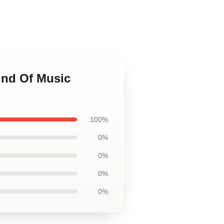
und Of Music
100%
0%
0%
0%
0%