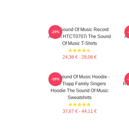
The Sound Of Music Record
T
-20%
Album HTCT0707i The Sound
Ab
Of Music T-Shirts
24,38 € - 28,06 €
The Sound Of Music Hoodie -
T
-20%
The Trapp Family Singers
Re
Hoodie The Sound Of Music
Sweatshirts
37,67 € - 44,11 €