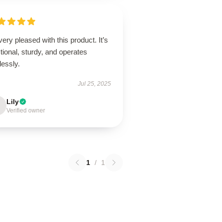
very pleased with this product. It’s
tional, sturdy, and operates
lessly.
Jul 25, 2025
Lily
Verified owner
1
/
1