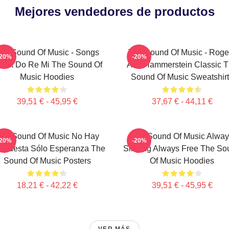
Mejores vendedores de productos
he Sound Of Music - Songs
The Sound Of Music - Roge
-20%
-20%
out Do Re Mi The Sound Of
And Hammerstein Classic 
Music Hoodies
Sound Of Music Sweatshir
39,51 € - 45,95 €
37,67 € - 44,11 €
he Sound Of Music No Hay
The Sound Of Music Alway
-20%
-20%
spuesta Sólo Esperanza The
Singing Always Free The So
Sound Of Music Posters
Of Music Hoodies
18,21 € - 42,22 €
39,51 € - 45,95 €