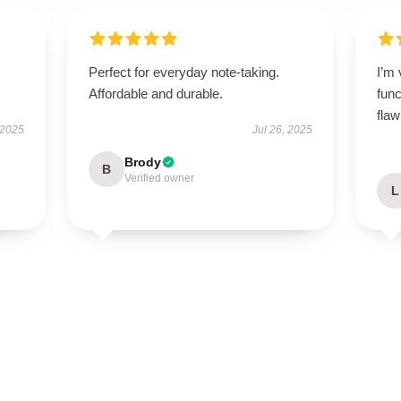
Perfect for everyday note-taking.
I’m 
Affordable and durable.
func
flaw
 2025
Jul 26, 2025
Brody
B
Verified owner
L