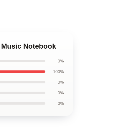
f Music Notebook
0%
100%
0%
0%
0%