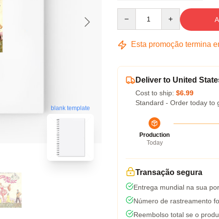
Quantity
A
Esta promoção termina 
Deliver to United State
Cost to ship:
$6.99
Standard - Order today to 
blank template
Production
Today
Transação segura
Entrega mundial na sua por
Número de rastreamento fo
Reembolso total se o produ