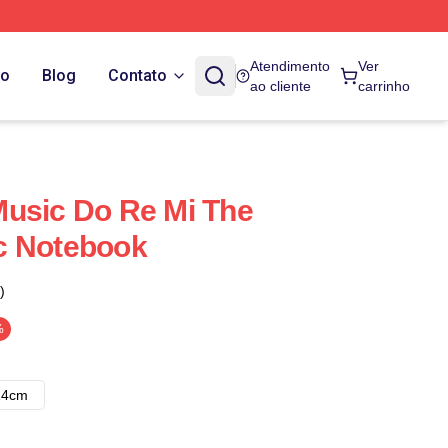
Atendimento
Ver
do
Blog
Contato
ao cliente
carrinho
Music Do Re Mi The
c Notebook
)
%
14cm