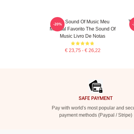
The Sound Of Music Meu
Th
-20%
Musical Favorito The Sound Of
Music Livro De Notas
€ 23,75 - € 26,22
Footer
SAFE PAYMENT
Pay with world's most popular and sec
payment methods (Paypal / Stripe)