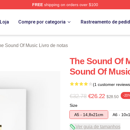
FREE
shipping on orders over $100
nd Of Music Merch Store
Loja
Compre por categoria
Rastreamento de pedi
he Sound Of Music Livro de notas
The Sound Of 
Sound Of Musi
(1 customer reviews
€32.78
€26.22
-20
$28.50
Size
A5 - 14,8x21cm
A6 - 10x
Ver guia de tamanhos