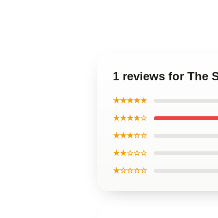
1 reviews for The
★★★★★
★★★★☆
★★★☆☆
★★☆☆☆
★☆☆☆☆