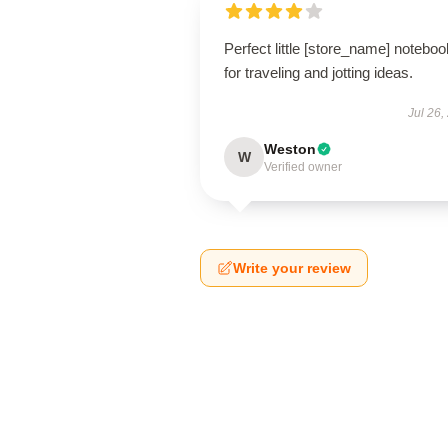
Perfect little [store_name] noteboo
for traveling and jotting ideas.
Jul 26,
Weston
W
Verified owner
Write your review